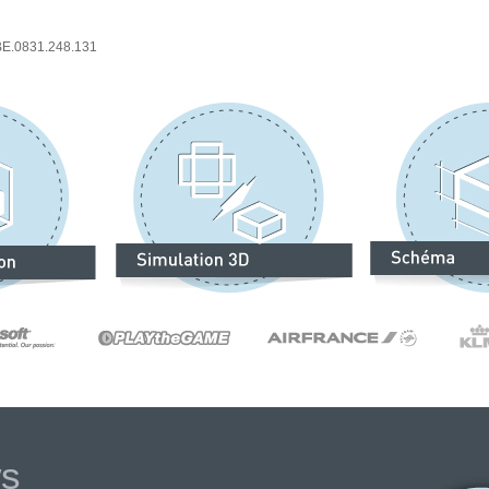
 BE.0831.248.131
ws