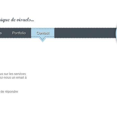
es
Portfolio
Contact
us sur les services
ez-nous un email à
r de répondre